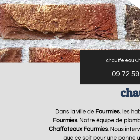
chauffe eau C
09 72 59
cha
Dans la ville de
Fourmies
, les h
Fourmies
. Notre équipe de plomb
Chaffoteaux
Fourmies
. Nous inte
que ce soit pour une panne u