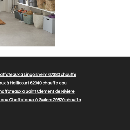
affoteaux à Lingolsheim 67380
chauffe
x à Haillicourt 62940
chauffe eau
affoteaux à Saint Clément de Rivière
eau Chaffoteaux à Guilers 29820
chauffe