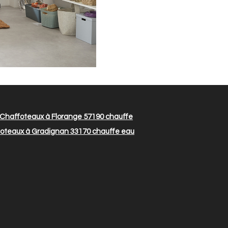
Chaffoteaux à Florange 57190
chauffe
oteaux à Gradignan 33170
chauffe eau