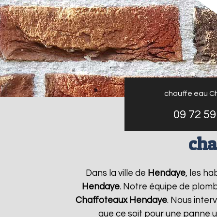
chauffe eau C
09 72 59
cha
Dans la ville de
Hendaye
, les h
Hendaye
. Notre équipe de plomb
Chaffoteaux
Hendaye
. Nous inte
que ce soit pour une panne u