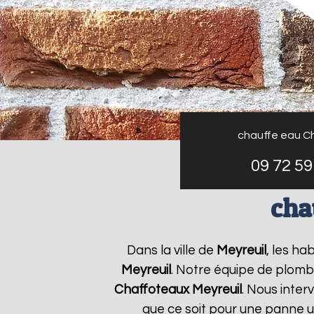
chauffe eau C
09 72 59
cha
Dans la ville de
Meyreuil
, les ha
Meyreuil
. Notre équipe de plombi
Chaffoteaux
Meyreuil
. Nous inte
que ce soit pour une panne u