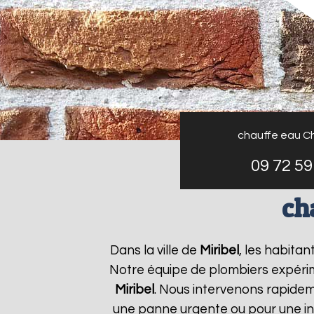
chauffe eau C
09 72 59
ch
Dans la ville de
Miribel
, les habita
Notre équipe de plombiers expérim
Miribel
. Nous intervenons rapide
une panne urgente ou pour une ins