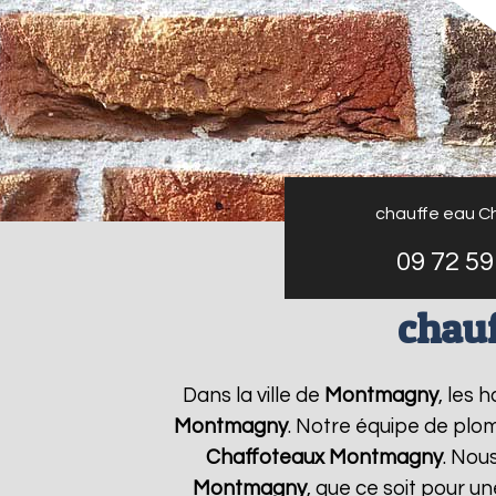
chauffe eau C
09 72 59
chau
Dans la ville de
Montmagny
, les 
Montmagny
. Notre équipe de plom
Chaffoteaux
Montmagny
. Nou
Montmagny
, que ce soit pour u