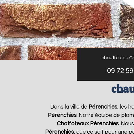
chauffe eau C
09 72 59
chau
Dans la ville de
Pérenchies
, les 
Pérenchies
. Notre équipe de plom
Chaffoteaux
Pérenchies
. Nou
Pérenchies
, que ce soit pour une 