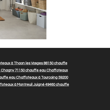
teaux à Thaon les Vosges 88150
chauffe
à Chagny 71150
chauffe eau Chaffoteaux
uffe eau Chaffoteaux à Tourcoing 59200
foteaux à Montreuil Juigné 49460
chauffe