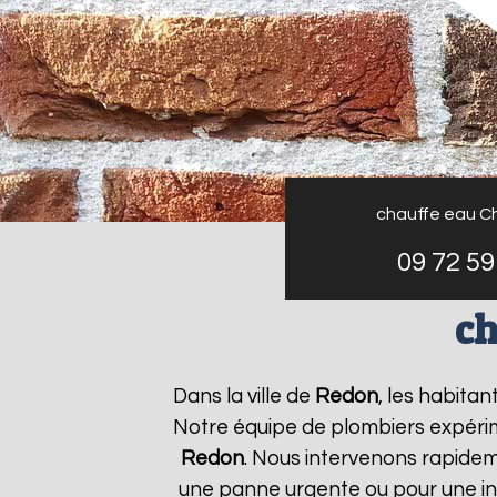
chauffe eau C
09 72 59
ch
Dans la ville de
Redon
, les habita
Notre équipe de plombiers expérim
Redon
. Nous intervenons rapide
une panne urgente ou pour une ins