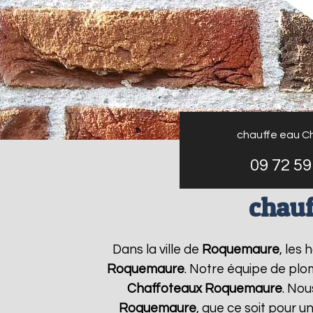
chauffe eau C
09 72 59
chau
Dans la ville de
Roquemaure
, les
Roquemaure
. Notre équipe de plo
Chaffoteaux
Roquemaure
. No
Roquemaure
, que ce soit pour 