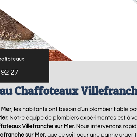
haffoteaux
 92 27
au Chaffoteaux Villefranc
r Mer
, les habitants ont besoin d'un plombier fiable p
Mer
. Notre équipe de plombiers expérimentés est à vo
ffoteaux
Villefranche sur Mer
. Nous intervenons rapi
llefranche sur Mer
, que ce soit pour une panne urgente