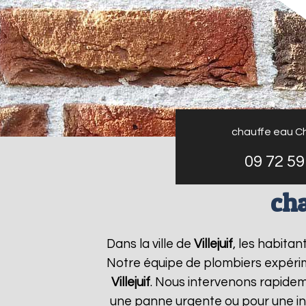
chauffe eau C
09 72 59
cha
Dans la ville de
Villejuif
, les habita
Notre équipe de plombiers expérim
Villejuif
. Nous intervenons rapide
une panne urgente ou pour une ins