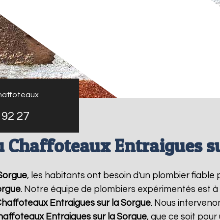
haffoteaux
 92 27
u Chaffoteaux Entraigues su
 Sorgue
, les habitants ont besoin d'un plombier fiable
orgue
. Notre équipe de plombiers expérimentés est à 
Chaffoteaux
Entraigues sur la Sorgue
. Nous interven
haffoteaux
Entraigues sur la Sorgue
, que ce soit pou