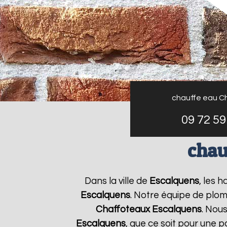
chauffe eau C
09 72 59
chau
Dans la ville de
Escalquens
, les 
Escalquens
. Notre équipe de plom
Chaffoteaux
Escalquens
. Nou
Escalquens
, que ce soit pour une 