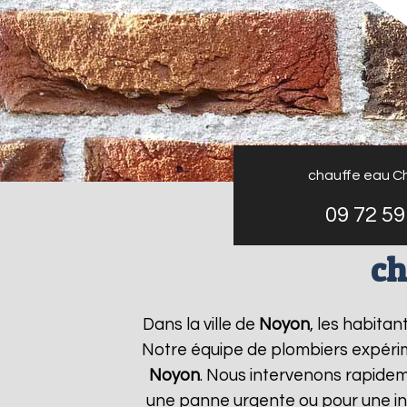
chauffe eau C
09 72 59
ch
Dans la ville de
Noyon
, les habita
Notre équipe de plombiers expérim
Noyon
. Nous intervenons rapide
une panne urgente ou pour une ins