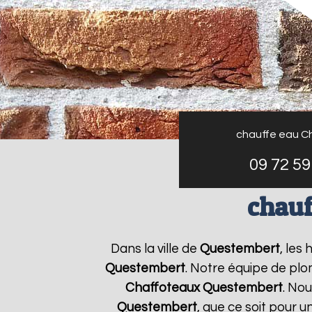
chauffe eau C
09 72 59
chauf
Dans la ville de
Questembert
, les
Questembert
. Notre équipe de plo
Chaffoteaux
Questembert
. No
Questembert
, que ce soit pour 