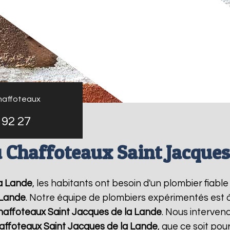
haffoteaux
 92 27
 Chaffoteaux Saint Jacques
la Lande
, les habitants ont besoin d'un plombier fiabl
 Lande
. Notre équipe de plombiers expérimentés est à
haffoteaux
Saint Jacques de la Lande
. Nous interven
affoteaux
Saint Jacques de la Lande
, que ce soit po