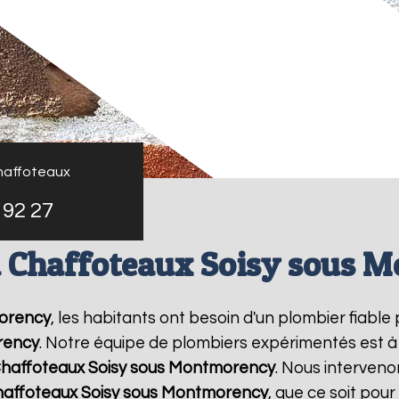
haffoteaux
 92 27
u Chaffoteaux Soisy sous 
orency
, les habitants ont besoin d'un plombier fiable
rency
. Notre équipe de plombiers expérimentés est à 
Chaffoteaux
Soisy sous Montmorency
. Nous interven
haffoteaux
Soisy sous Montmorency
, que ce soit pou