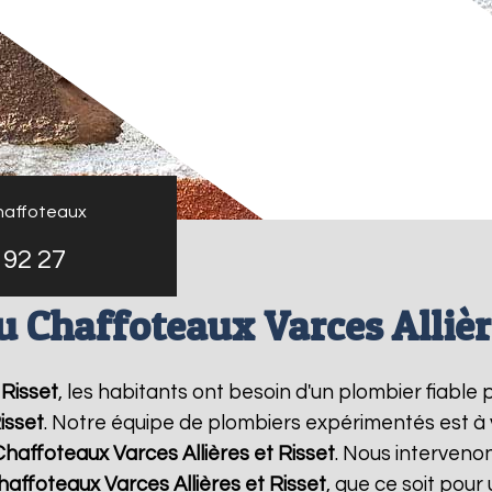
haffoteaux
 92 27
u Chaffoteaux Varces Allière
 Risset
, les habitants ont besoin d'un plombier fiable
isset
. Notre équipe de plombiers expérimentés est à 
Chaffoteaux
Varces Allières et Risset
. Nous interveno
haffoteaux
Varces Allières et Risset
, que ce soit pou