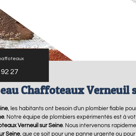
haffoteaux
 92 27
 eau Chaffoteaux Verneuil s
eine
, les habitants ont besoin d'un plombier fiable po
ne
. Notre équipe de plombiers expérimentés est à votr
oteaux
Verneuil sur Seine
. Nous intervenons rapideme
ur Seine
, que ce soit pour une panne urgente ou pour 