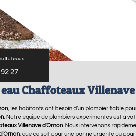
haffoteaux
 92 27
 eau Chaffoteaux Villenave
non
, les habitants ont besoin d'un plombier fiable pou
on
. Notre équipe de plombiers expérimentés est à votr
oteaux
Villenave d'Ornon
. Nous intervenons rapideme
 d'Ornon
, que ce soit pour une panne urgente ou pour 