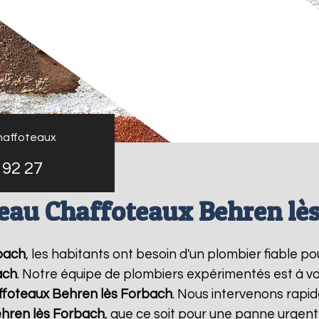
haffoteaux
 92 27
eau Chaffoteaux Behren lè
bach
, les habitants ont besoin d'un plombier fiable p
ach
. Notre équipe de plombiers expérimentés est à vo
ffoteaux
Behren lès Forbach
. Nous intervenons rapi
hren lès Forbach
, que ce soit pour une panne urgente