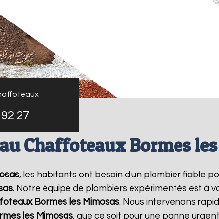
haffoteaux
 92 27
eau Chaffoteaux Bormes le
osas
, les habitants ont besoin d'un plombier fiable p
sas
. Notre équipe de plombiers expérimentés est à vo
ffoteaux
Bormes les Mimosas
. Nous intervenons rap
rmes les Mimosas
, que ce soit pour une panne urgent