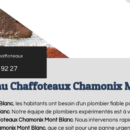
haffoteaux
 92 27
au Chaffoteaux Chamonix 
Blanc
, les habitants ont besoin d'un plombier fiable 
lanc
. Notre équipe de plombiers expérimentés est à v
foteaux
Chamonix Mont Blanc
. Nous intervenons rap
monix Mont Blanc
, que ce soit pour une panne urgent