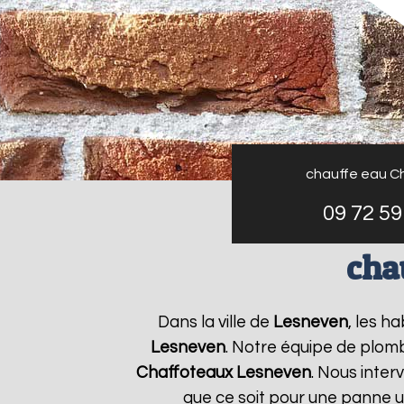
chauffe eau C
09 72 59
cha
Dans la ville de
Lesneven
, les h
Lesneven
. Notre équipe de plomb
Chaffoteaux
Lesneven
. Nous inte
que ce soit pour une panne u